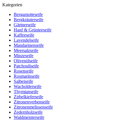
Kategorien
Bergamotteseife
Bergkräuterseife
Gärtnerseife
Hanf & Grünteeseife
Kaffeeseife
Lavendelseife
Mandarinenseife
Meersalzseife
Minzeseife
Olivenölseife
Patchouliseife
Rosenseife
Rosmarinseife
Salbeiseife
Wacholderseife
Thymianseife
Zirbelkieferseife
Zitronenverbenseife
Zitronenmelissenseife
Zedernholzseife
Waldmeisterseife