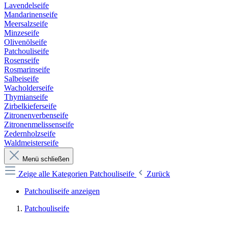
Lavendelseife
Mandarinenseife
Meersalzseife
Minzeseife
Olivenölseife
Patchouliseife
Rosenseife
Rosmarinseife
Salbeiseife
Wacholderseife
Thymianseife
Zirbelkieferseife
Zitronenverbenseife
Zitronenmelissenseife
Zedernholzseife
Waldmeisterseife
Menü schließen
Zeige alle Kategorien
Patchouliseife
Zurück
Patchouliseife anzeigen
Patchouliseife