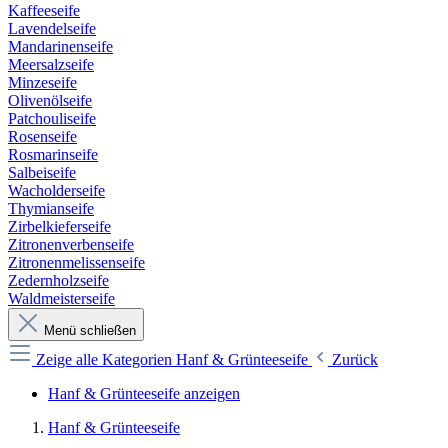
Kaffeeseife
Lavendelseife
Mandarinenseife
Meersalzseife
Minzeseife
Olivenölseife
Patchouliseife
Rosenseife
Rosmarinseife
Salbeiseife
Wacholderseife
Thymianseife
Zirbelkieferseife
Zitronenverbenseife
Zitronenmelissenseife
Zedernholzseife
Waldmeisterseife
Menü schließen
Zeige alle Kategorien
Hanf & Grünteeseife
Zurück
Hanf & Grünteeseife anzeigen
Hanf & Grünteeseife