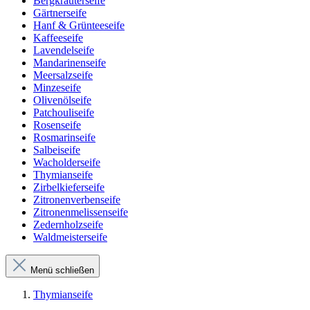
Bergkräuterseife
Gärtnerseife
Hanf & Grünteeseife
Kaffeeseife
Lavendelseife
Mandarinenseife
Meersalzseife
Minzeseife
Olivenölseife
Patchouliseife
Rosenseife
Rosmarinseife
Salbeiseife
Wacholderseife
Thymianseife
Zirbelkieferseife
Zitronenverbenseife
Zitronenmelissenseife
Zedernholzseife
Waldmeisterseife
Menü schließen
Thymianseife