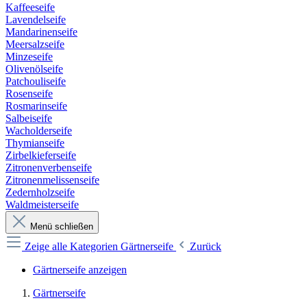
Kaffeeseife
Lavendelseife
Mandarinenseife
Meersalzseife
Minzeseife
Olivenölseife
Patchouliseife
Rosenseife
Rosmarinseife
Salbeiseife
Wacholderseife
Thymianseife
Zirbelkieferseife
Zitronenverbenseife
Zitronenmelissenseife
Zedernholzseife
Waldmeisterseife
Menü schließen
Zeige alle Kategorien
Gärtnerseife
Zurück
Gärtnerseife anzeigen
Gärtnerseife